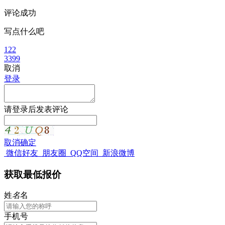
评论成功
写点什么吧
122
3399
取消
登录
请
登录
后发表评论
取消
确定
微信好友
朋友圈
QQ空间
新浪微博
获取最低报价
姓
名
名
手机号