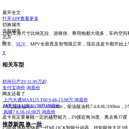
展开全文
打开APP查看更多
切换城市
当前城市
Z9的车身尺寸比纳瓦拉、游骑侠、乘用炮都大很多，车内空间和
北京
B
轿车、
SUV
、MPV全面普及智驾很正常，现在连皮卡都开始上
X
相关车型
郑州日产Z9
11.99万起
支付宝询价
询底价
网友还看了
上汽大通MAXUS T60
9.48-13.98万
询底价
纳瓦拉
14.28-21.78万
询底价
Z9汽油版油耗9.1-10.5L/100km，柴油版油耗7.4-8.
风骏7
8.58-10.98万
询底价
皮卡肯定要兼顾一定的越野能力，Z9接近角36度、离去角37度，
推荐新闻
换一批
Z9搭载博格华纳新一代MLOCK智能分动器，扭矩能放大近