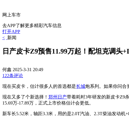
网上车市
去APP了解更多精彩汽车信息
打开APP
<
新闻
日产皮卡Z9预售11.99万起！配坦克调头+
何鑫
2025-3-31 20:49
122条评论
现在买皮卡，估计很多人的首选都是
长城
炮系列。如果你问合
现在又多了个新选择！
郑州日产
带着耗时3年研发的新皮卡Z9杀回来了
15.69万-17.89万，正式上市价格估计会更低。
新车长5.52米，轴距3.3米，用的是2.0T汽油、2.3T柴油发动