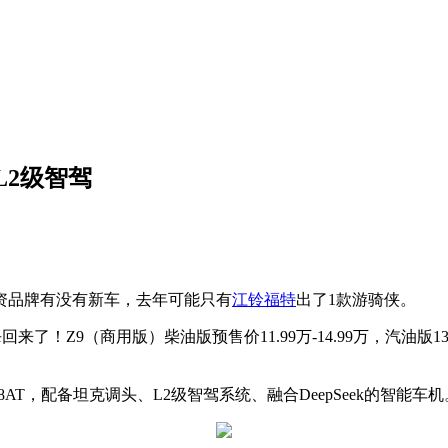
L2级智驾
资品牌有没有新车，去年可能只有
江铃
福特
出了1款游骑侠。
！Z9（商用版）柴油版预售价11.99万-14.99万，汽油版13.29万
机+8AT，配备坦克调头、L2级智驾系统、融合DeepSeek的智能车机