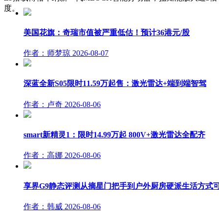
度。
美国花旗：奇瑞市值被严重低估！预计36港元/股
作者：师梦琼
2026-08-07
深蓝全新S05限时11.59万起售：激光雷达+端到端智驾
作者：卢奇
2026-08-06
smart新精灵1：限时14.99万起 800V+激光雷达全配齐
作者：高娜
2026-08-06
享界G9静态评测从摘星门把手到户外厨房硬派生活方式
作者：韩威
2026-08-06