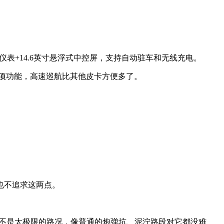
仪表+14.6英寸悬浮式中控屏，支持自动驻车和无线充电。
8项功能，高速巡航比其他皮卡方便多了。
一般也不追求这两点。
要不是太极限的路况，像普通的炮弹坑、泥泞路段对它都没难