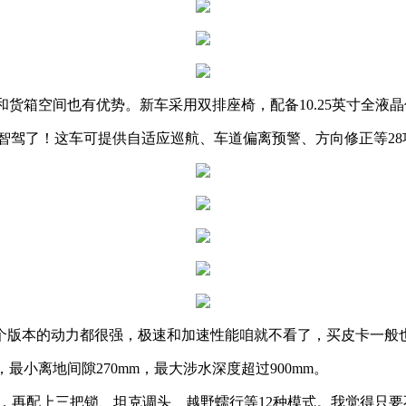
货箱空间也有优势。新车采用双排座椅，配备10.25英寸全液晶
智驾了！这车可提供自适应巡航、车道偏离预警、方向修正等2
8L/100km，2个版本的动力都很强，极速和加速性能咱就不看了，买皮卡
最小离地间隙270mm，最大涉水深度超过900mm。
3倍，再配上三把锁、坦克调头、越野蠕行等12种模式。我觉得只