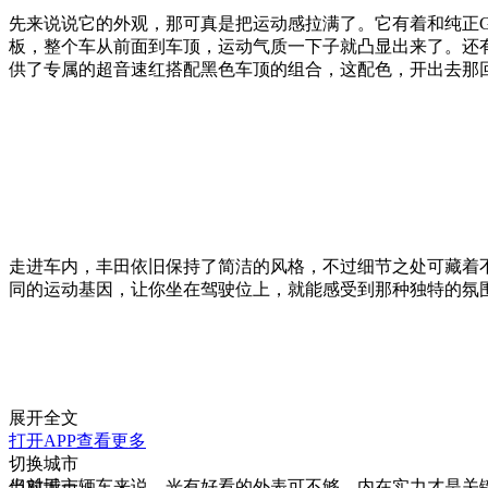
先来说说它的外观，那可真是把运动感拉满了。它有着和纯正GR
板，整个车从前面到车顶，运动气质一下子就凸显出来了。还
供了专属的超音速红搭配黑色车顶的组合，这配色，开出去那
走进车内，丰田依旧保持了简洁的风格，不过细节之处可藏着
同的运动基因，让你坐在驾驶位上，就能感受到那种独特的氛
展开全文
打开APP查看更多
切换城市
但对于一辆车来说，光有好看的外表可不够，内在实力才是关键。丰
当前城市