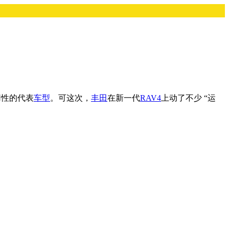
用性的代表
车型
。可这次，
丰田
在新一代
RAV4
上动了不少 “运