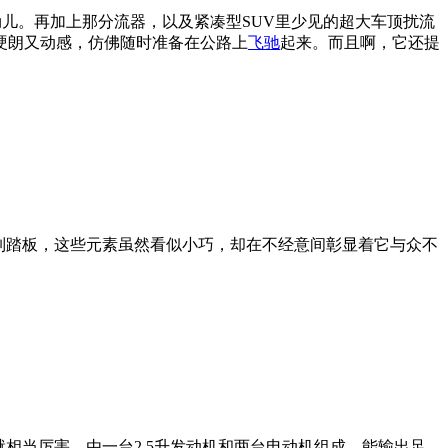
血劲儿。再加上那分流器，以及紧凑型SUV里少见的超大车顶扰流
硬朗又动感，仿佛随时准备在公路上
飞驰
起来。而且啊，它还提
制踏板，这些元素虽然看似小巧，却在不经意间彰显着它与众不
统就相当厉害，由一台2.5升发动机和两台电动机组成，能输出足