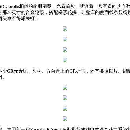
 Corolla相似的格栅图案，光看前脸，就透着一股赛道的热
有那20英寸的合金轮毂，搭配梯形轮拱，让整车的侧面线条显得
回头率不得爆表呀！
不少GR元素呢。头枕、方向盘上的GR标志，还有换挡拨片、铝
围。
田新一代RAV4 GR Sport 车型搭载的插电式混合动力系