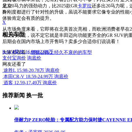
足320马力的强劲动力，比2025款GR
北京
卡罗拉
还多出20马力呢，
B
身刚度都进行了针对性的升级，虽说不能要求它像专业的性能
体验肯定会有质的提升。
X
从市场角度来看，它即将在北美首次亮相，而欧洲消费者早在20
相关车型
场上的表现，说不定它就是丰田迈向功能更齐全的GR SUV的重
后期会在国内市场上市开售吗？卖多少合适你们说说看！
RAV4荣放
16.98-22.88万
大家都在看：
细数公路上经久不衰的的车型
支付宝询价
询底价
网友还看了
途胜L
15.98-20.78万
询底价
本田CR-V
18.59-24.99万
询底价
逍客
12.59-17.49万
询底价
推荐新闻
换一批
倍耐力P ZERO轮胎：专属配方助力保时捷CAYENNE E