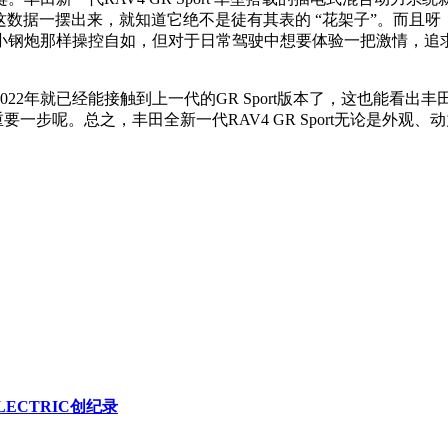
这数据一摆出来，就知道它绝不是徒有其表的 “花架子”。而且
小钢炮那样操控自如，但对于日常驾驶中想要体验一把激情，追
22年就已经能接触到上一代的GR Sport版本了，这也能看出
要一步呢。总之，丰田全新一代RAV4 GR Sport无论是外
LECTRIC创纪录