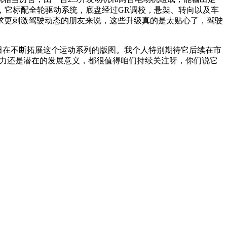
呀，它标配全轮驱动系统，底盘经过GR调校，悬架、转向以及车
求更刺激驾驶动态的朋友来说，这些升级真的是太贴心了，驾驶
丰田在不断拓展这个运动系列的版图。
我个人特别期待它后续在市
观、动力还是潜在的发展意义，都很值得咱们持续关注呀，你们说它