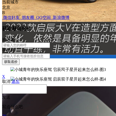
当前城市
北京
B
微信好友
朋友圈
QQ空间
新浪微博
获取最低报价
姓
名
名
手机号
获取底价
X
取消
退出
发送
写点什么吧