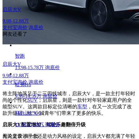
启辰大V
9.98-12.88万
支付宝询价
询底价
网友还看了
智跑
启辰大V
13.98-15.78万
询底价
9.98-12.88万
支付宝询价
询底价
哈弗H6
将主阵地落足于二三四线城市，启辰大V，是一款主打年轻时
9.99-14.39万
询底价
尚的个性化
SUV
；启辰星，则是一款针对年轻家庭用户的全
能型SUV。这两款目标定位清晰的
车型
，在又一次完成了改
款升级后，给“小城青年”们带来了更多的快乐。
马自达CX-5
启辰大V配置增加，驾驶乐趣翻倍升级
12.58-15.38万
询底价
无论是设计理念还是动力风格的设定，启辰大V都充满了年轻
相关文章
换一批