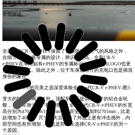
相关文章
换一批
全部评论
全新一代CR-V e:PHEV保留了普通版
车型
大气的风格之外，
在细节之处也有专属的设计，辨识度更高。全新CR-V
e:PHEV在车尾贴有e:PHEV的专属标识，而本田的LOGO也更
换成蓝底样式。除此之外，位于车身左前方的充电口也是插混
身份的象征。
变大的除了中网尺寸外，顶配车型还提供19英寸的铝合金轮
毂，另外车身“三围”都有增加，全新一代CR-V e:PHEV的长宽
高分别为4703/1866/1680mm，轴距更是增加到2701mm，比老
款增加了40mm。尺寸变大后，除了外观上更有冲击感外，内
部空间也有所增加，这也是郭先生选择CR-V e:PHEV的另一
个原因。