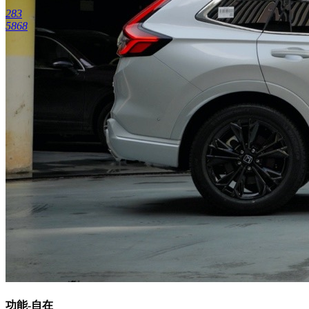
283
5868
功能-自在