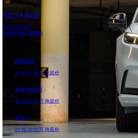
本田CR-V新能源
22.59-26.99万
支付宝询价
询底价
网友还看了
唐新能源
17.98-21.98万
询底价
途观L新能源
19.19-20.79万
询底价
森林人
22.38-29.92万
询底价