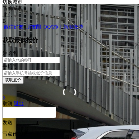
切换城市
当前城市
北京
B
微信好友
朋友圈
QQ空间
新浪微博
获取最低报价
姓
名
名
手机号
获取底价
X
取消
退出
发送
写点什么吧