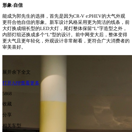
形象-自信
能成为郭先生的选择，首先是因为CR-V e:PHEV的大气外观
更符合他自信的形象。新车设计风格采用更为简洁的线条，前
大灯换成细长型的LED大灯，尾灯整体保留“L”字造型之外，
内部灯组还换成多个“L”型的设计。前中网变大后，整体变得
更大气且更年轻化，外观设计非常耐看，更符合广大消费者的
审美喜好。
展开余下全文
打开APP查看更多
5868
收藏
分享
相关车型