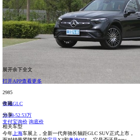
展开余下全文
打开APP查看更多
2985
收藏
奔驰GLC
分享
39.98-52.53万
支付宝询价
询底价
相关车型
今年
上海
车展上，全新一代奔驰长轴距GLC SUV正式上市，
面对销量紧随其后的
宝马
X3和
奥迪Q5
L，它是否还是new