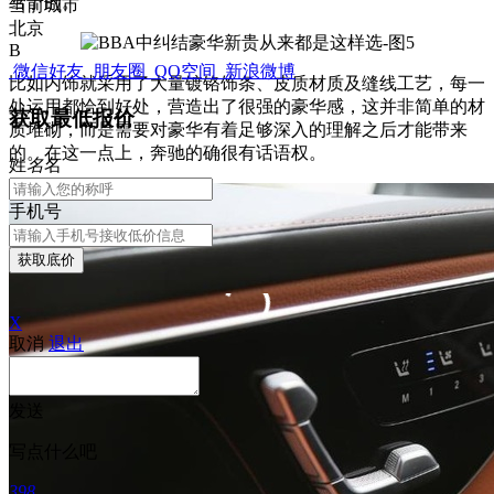
给予的。
当前城市
北京
B
微信好友
朋友圈
QQ空间
新浪微博
比如内饰就采用了大量镀铬饰条、皮质材质及缝线工艺，每一
处运用都恰到好处，营造出了很强的豪华感，这并非简单的材
获取最低报价
质堆砌，而是需要对豪华有着足够深入的理解之后才能带来
的。在这一点上，奔驰的确很有话语权。
姓
名
名
手机号
获取底价
X
取消
退出
发送
写点什么吧
398