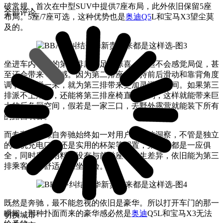
破常规，首次在中型SUV中提供7座布局，此外依旧保留5座
全部评论
布局。5座/7座可选，这种优势也是
奥迪
Q5
L和宝马X3望尘莫
及的。
坐进车内，它的第三排座椅足够惊喜，不但不会感觉局促，甚
至还会带来专享感。因为第二排座椅支持前后滑动和靠背角度
调节，这样一来，就为第三排带来更加灵活的空间。如果第三
排派不上用场，还能将第三排座椅直接放倒，这样就能带来巨
大的后备厢空间，假若是一家三口，去野外露营就能装下所有
的露营装备。
而专享感则源自奔驰始终如一对用户需求的洞察，不管是独立
的手机充电口，还是实用的杯架等配置，第三排都是一应俱
全，同时座椅用料并没有与前排座椅产生差异，依旧能为第三
排乘客带来舒适的乘坐体验。
既然是奔驰，最不能忽视的依旧是豪华。所以打开车门的那一
瞬间，那种扑面而来的豪华感必然是
奥迪
Q5L和宝马X3无法
切换城市