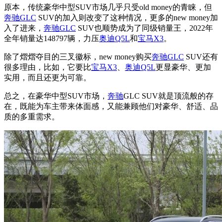
原本，传统豪华中型SUV市场几乎只受old money的青睐，但
奔驰GLC
SUV的加入则改变了这种情况，更多的new money加
入了进来，
奔驰GLC
SUV也顺势成为了同级销量王，2022年
全年销量达148797辆，力压
奥迪Q5L
和
宝马X3
。
除了熠熠夺目的三叉徽标，new money购买
奔驰GLC
SUV还有
很多理由，比如，它要比
宝马X3
、
奥迪Q5L
更显豪华、更加
实用，而且还更为可靠。
总之，在豪华中型SUV市场，
奔驰
GLC SUV就是顶流般的存
在，既能为车主带来体面感，又能兼顾他们对豪华、舒适、品
质的多重需求。