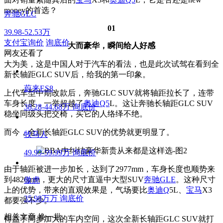
money的首选？
奔驰GLC
01
39.98-52.53万
支付宝询价
询底价
大而豪华，瞬间给人好感
网友还看了
大为美，这是中国人对于汽车的看法，也是此次试驾在看到全
新长轴距GLC SUV后，给我的第一印象。
蔚来ES8
上代车型中期改款后，奔驰GLC SUV就将轴距拉长了，连带
车身长度，一举超越了
奥迪Q5
L。这让奔驰长轴距GLC SUV
38.28-44.68万
询底价
稳坐同级头把交椅，买它的人络绎不绝。
而今，全新长轴距GLC SUV的优势就更明显了。
牧马人
49.99-59.99万
询底价
由于轴距被进一步加长，达到了2977mm，车身长度也顺势来
到4826mm，更大的尺寸直逼中大型SUV
奔驰GLE
。这种尺寸
傲虎
上的优势，带来的直观效果是，气场要比
奥迪Q
5L、
宝马
X3
35.98万万
询底价
都要强不少。
相关文章
换一批
得益于同步加大的车内空间，这次全新长轴距GLC SUV就打