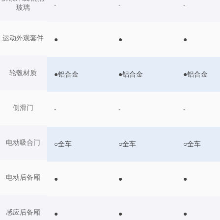
-
-
-
玻璃
运动外观套件
●
●
●
轮毂材质
●铝合金
●铝合金
●铝合金
侧滑门
-
-
-
电动吸合门
○全车
○全车
○全车
电动后备厢
●
●
●
感应后备厢
●
●
●