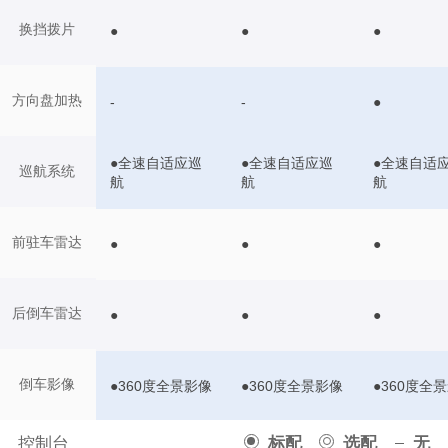
换挡拨片
●
●
●
方向盘加热
-
-
●
●全速自适应巡
●全速自适应巡
●全速自适
巡航系统
航
航
航
前驻车雷达
●
●
●
后倒车雷达
●
●
●
倒车影像
●360度全景影像
●360度全景影像
●360度全
控制台
标配
选配
无