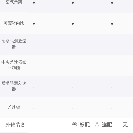
空气悬架
●
●
●
可变转向比
●
●
●
前桥限滑差速
-
-
-
器
中央差速器锁
-
-
-
止功能
后桥限滑差速
-
-
-
器
差速锁
-
-
-
外饰装备
标配
选配
无