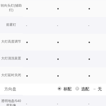
转向头灯(辅助
●
●
●
灯)
前雾灯
-
-
-
大灯高度调节
●
●
●
大灯清洗装置
●
●
●
大灯延时关闭
●
●
●
方向盘
标配
选配
无
透明地盘/540
-
-
-
度影像