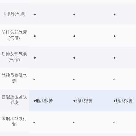
后排侧气囊
●
●
●
前排头部气囊
●
●
●
(气帘)
后排头部气囊
●
●
●
(气帘)
驾驶员膝部气
-
-
-
囊
智能胎压监视
●胎压报警
●胎压报警
●胎压报警
系统
零胎压继续行
-
-
-
驶