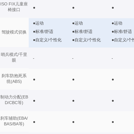
ISO FIX儿童座
●
●
●
椅接口
●运动
●运动
●运动
●标准/舒适
●标准/舒适
●标准/舒适
驾驶模式切换
●自定义/个性化
●自定义/个性化
●自定义/个
哨兵模式/千里
-
-
-
眼
刹车防抱死系
●
●
●
统(ABS)
制动力分配(EB
●
●
●
D/CBC等)
刹车辅助(EBA/
●
●
●
BAS/BA等)