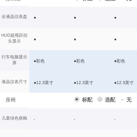
全液晶仪表盘
●
●
●
HUD超视距抬
●
●
●
头显示
行车电脑显示
●彩色
●彩色
●彩色
屏
液晶仪表尺寸
●12.3英寸
●12.3英寸
●12.3英寸
座椅
标配
选配
无
儿童绿色座舱
-
-
-