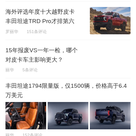
海外评选年度十大越野皮卡
丰田坦途TRD Pro才排第六
罗丽华
151条评论
15年报废VS一年一检，哪个
对皮卡车主影响更大？
丽华
5条评论
丰田坦途1794限量版，仅1500辆，价格高于6.4
万美元
丽华
152条评论