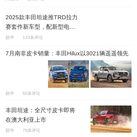
2025款丰田坦途推TRD拉力
赛套件新车型，配新型电动
尾门
丽华
133条评论
7月南非皮卡销量：丰田Hilux以3021辆遥遥领先
丽华
66条评论
丰田坦途：全尺寸皮卡即将
在澳大利亚上市
丽华
78条评论