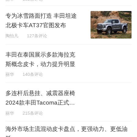
专为冰雪路面打造 丰田坦途
北极卡车AT37官图发布
陶怡凡
127条评论
丰田在泰国展示多款海拉克
斯概念皮卡，动力提升明显
丽华
140条评论
多连杆后悬挂、减震器座椅
2024款丰田Tacoma正式发
布
丽华
215条评论
海外市场主流混动皮卡盘点，更强动力、更低油