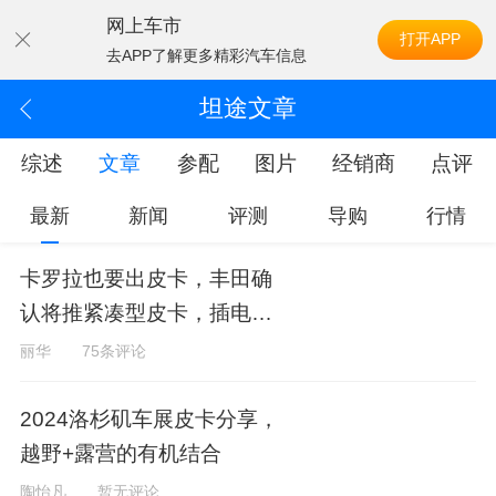
网上车市
打开APP
去APP了解更多精彩汽车信息
坦途文章
综述
文章
参配
图片
经销商
点评
最新
新闻
评测
导购
行情
卡罗拉也要出皮卡，丰田确
认将推紧凑型皮卡，插电混
动
丽华
75条评论
2024洛杉矶车展皮卡分享，
越野+露营的有机结合
陶怡凡
暂无评论