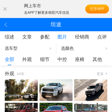
网上车市
打开APP
去APP了解更多精彩汽车信息
坦途
综述
文章
参配
图片
经销商
点评
选车型
选颜色
全部
外观
细节
中控
座椅
其他
外观
44张
更多