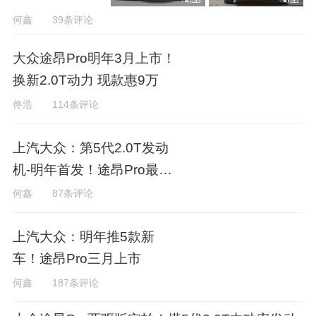
何鑫
39条评论
大众途昂Pro明年3月上市！
换新2.0T动力 现款惠9万
佟浩
114条评论
上汽大众：第5代2.0T发动
机-明年首发！途昂Pro最先
用
何鑫
87条评论
上汽大众：明年推5款新
车！途昂Pro三月上市
何鑫
187条评论