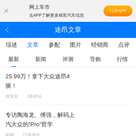
网上车市
打开APP
去APP了解更多精彩汽车信息
途昂文章
综述
文章
参配
图片
经销商
点评
最新
新闻
评测
导购
行情
25.99万！拿下大众途昂4
驱！
张亚京
2条评论
专访陶海龙、傅强，解码上
汽大众的“Pro”哲学
郝桐
27条评论