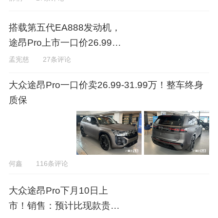
搭载第五代EA888发动机，
途昂Pro上市一口价26.99万
元起
孟宪慈
27条评论
大众途昂Pro一口价卖26.99-31.99万！整车终身
质保
何鑫
116条评论
大众途昂Pro下月10日上
市！销售：预计比现款贵3