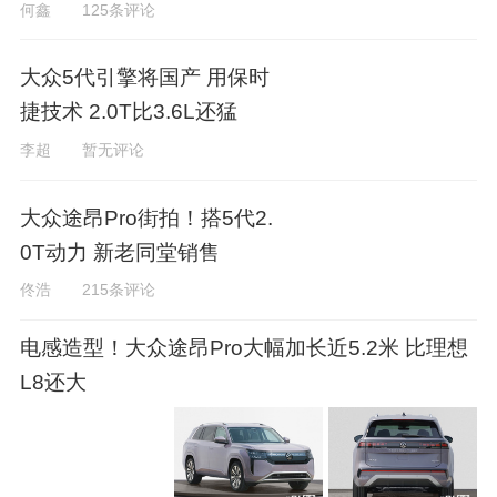
万
何鑫
125条评论
大众5代引擎将国产 用保时
捷技术 2.0T比3.6L还猛
李超
暂无评论
大众途昂Pro街拍！搭5代2.
0T动力 新老同堂销售
佟浩
215条评论
电感造型！大众途昂Pro大幅加长近5.2米 比理想
L8还大