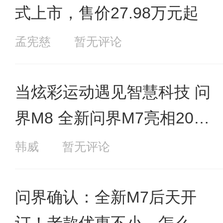
式上市，售价27.98万元起
孟宪慈
暂无评论
当炫彩运动遇见智慧科技 问
界M8 全新问界M7亮相2025
彩色跑北京站
韩威
暂无评论
问界确认：全新M7后天开