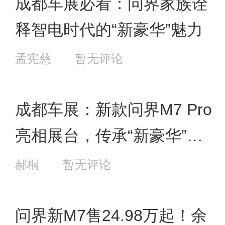
成都车展必看：问界家族诠
释智电时代的“新豪华”魅力
孟宪慈
暂无评论
成都车展：新款问界M7 Pro
亮相展台，传承“新豪华”理
念
郝桐
暂无评论
问界新M7售24.98万起！余