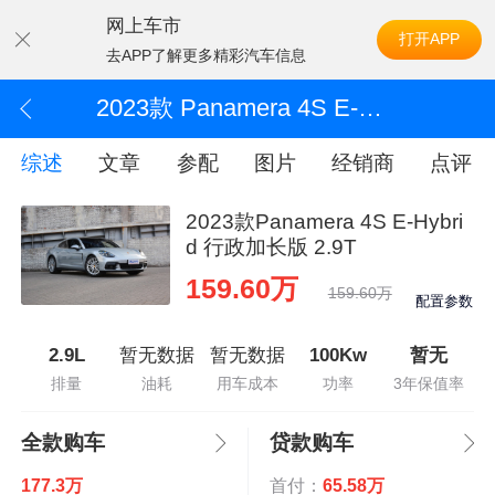
网上车市
打开APP
去APP了解更多精彩汽车信息
2023款 Panamera 4S E-Hybrid 行政加长版 2.9T
综述
文章
参配
图片
经销商
点评
2023款Panamera 4S E-Hybri
d 行政加长版 2.9T
159.60万
159.60万
配置参数
2.9L
暂无数据
暂无数据
100Kw
暂无
排量
油耗
用车成本
功率
3年保值率
全款购车
贷款购车
177.3万
首付：
65.58万