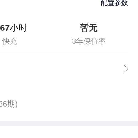
配置参数
.67
小时
暂无
快充
3年保值率
36期)