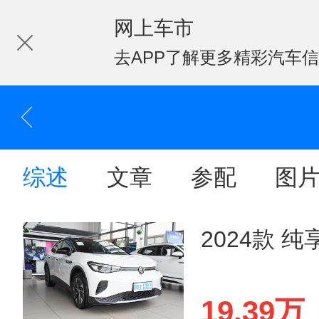
网上车市
去APP了解更多精彩汽车
综述
文章
参配
图
2024款 
19.39万