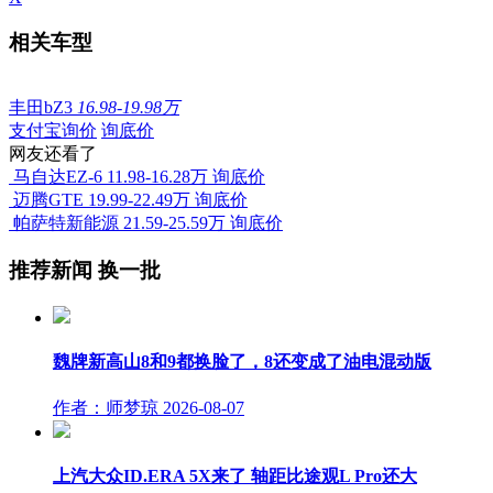
相关车型
丰田bZ3
16.98-19.98万
支付宝询价
询底价
网友还看了
马自达EZ-6
11.98-16.28万
询底价
迈腾GTE
19.99-22.49万
询底价
帕萨特新能源
21.59-25.59万
询底价
推荐新闻
换一批
魏牌新高山8和9都换脸了，8还变成了油电混动版
作者：师梦琼
2026-08-07
上汽大众ID.ERA 5X来了 轴距比途观L Pro还大