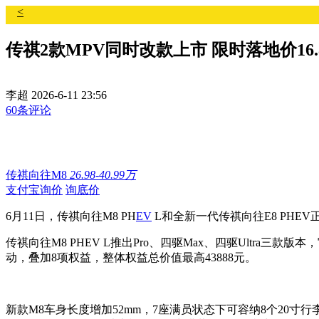
<
传祺2款MPV同时改款上市 限时落地价16.
李超
2026-6-11 23:56
60条评论
传祺向往M8
26.98-40.99万
支付宝询价
询底价
6月11日，传祺向往M8 PH
EV
L和全新一代传祺向往E8 PHEV
传祺向往M8 PHEV L推出Pro、四驱Max、四驱Ultra三款版本，
动，叠加8项权益，整体权益总价值最高43888元。
新款M8车身长度增加52mm，7座满员状态下可容纳8个20寸