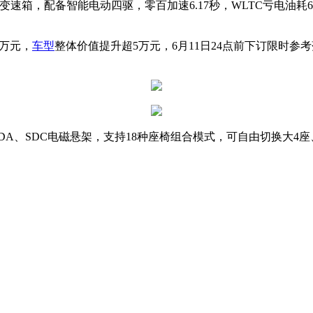
.0变速箱，配备智能电动四驱，零百加速6.17秒，WLTC亏电油耗6.
8万元，
车型
整体价值提升超5万元，6月11日24点前下订限时参考落地
DA、SDC电磁悬架，支持18种座椅组合模式，可自由切换大4座