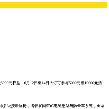
抵8000元权益，6月12日至14日大订可参与5000元抵10000元活
前后排多级按摩座椅，搭载双阀SDC电磁悬架与防晕车系统，全系