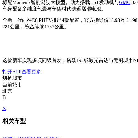
标配Momenta智能驾驶大模型。动力搭载1.5T发动机与
GMC
3
车身配备多维度气囊与宁德时代骁遥增混电池。
全新一代向往E8 PHEV推出4款配置，官方指导价18.98万-21.9
281公里，综合续航1537公里。
这款新车实现多项同级首发，搭载192线激光雷达与无图城市N
打开APP查看更多
切换城市
当前城市
北京
B
X
相关车型