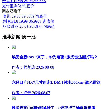
传祺向往M8
26.98-40.99万
支付宝询价
询底价
网友还看了
赛那
29.88-39.38万
询底价
别克GL8
19.99-36.99万
询底价
格瑞维亚
29.98-39.98万
询底价
推荐新闻
换一批
埃安全新Ray 7来了，华为电驱+激光雷达能打吗？
作者：师梦琼
2026-08-08
东风日产NX7尺寸超宋L DM-i 纯电300km+激光雷达
作者：卢奇
2026-08-07
魏牌新高山8和9都换脸了，8还变成了油电混动版