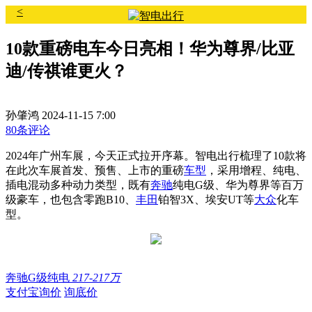
<
10款重磅电车今日亮相！华为尊界/比亚
迪/传祺谁更火？
孙肇鸿
2024-11-15 7:00
80条评论
2024年广州车展，今天正式拉开序幕。智电出行梳理了10款将
在此次车展首发、预售、上市的重磅
车型
，采用增程、纯电、
插电混动多种动力类型，既有
奔驰
纯电G级
、
华为尊界等百万
级豪车，
也包含
零跑B10、
丰田
铂智3X、
埃安UT
等
大众
化车
型。
奔驰G级纯电
217-217万
支付宝询价
询底价