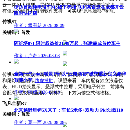
云一体AI大模型。
昊铂HL升级“空悬浮”智能化数字底盘，拥
捷达首款纯电轿车M6线下亮相 联和茶百道在成都开设
有强大的硬件和智能软件支持，可实现“原地漂移”转向。
限时快闪店
传祺S7
作者：孟宪慈
2026-08-09
关键词：首发
阿维塔07L限时权益价21.99万起，张凌赫成首位车主
作者：卢奇
2026-08-08
全新一代smart精灵1号 以“三电两智”破壁重新定义豪华
传祺S7采用家族全新设计语言，搭载第三代混动技术，车侧
智能小车
和尾灯造型酷似
路虎
揽胜
。谍照来看，车内配备独立液晶仪
表、HUD抬头显示、悬浮式中控屏，采用电子怀挡，前排岛
作者：韩威
2026-08-08
台配有无线充电面板、双杯托，下方为镂空式储物格。
飞凡全新R7
北京越野星钽5X来了：车长5米多+双动力 Pk长城H10
关键词：首发
作者：莫一西
2026-08-08