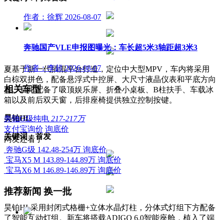
作者：徐辉
2026-08-07
奔驰国产VLE申报图曝光：车长超5米3轴距超3米3
作者：李超
2026-08-07
夏基于新一代插混平台打造，定位中大型MPV，车内将采用
白棕双拼色，配备悬浮式中控屏、大尺寸液晶仪表和平底方向
相关车型
盘。后排配备了吸顶娱乐屏、折叠小桌板、B柱扶手、车载冰
箱以及前后双天窗，后排座椅提供独立控制按键。
昊铂HL
奔驰G级纯电
217-217万
支付宝询价
询底价
关键词：首发
网友还看了
奔驰G级
142.48-254万
询底价
宝马X5 M
143.89-144.89万
询底价
宝马X6 M
146.89-146.89万
询底价
推荐新闻
换一批
昊铂HL采用封闭式格栅+立体水晶灯柱，分体式灯组下方配备
了智能互动灯组。新车将搭载ADIGO 6.0智能座舱，植入了端