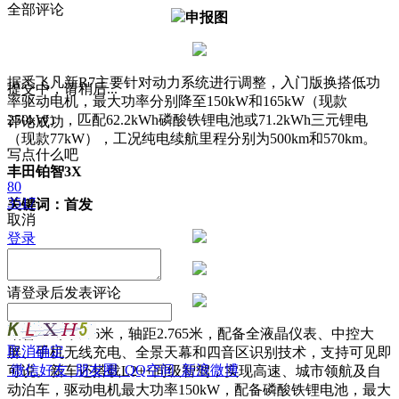
全部评论
申报图
据悉飞凡新R7主要针对动力系统进行调整，入门版换搭低功
提交中，请稍后...
率驱动电机，最大功率分别降至150kW和165kW（现款
250kW），匹配62.2kWh磷酸铁锂电池或71.2kWh三元锂电
评论成功
（现款77kW），工况纯电续航里程分别为500km和570km。
写点什么吧
丰田铂智3X
80
3517
关键词：首发
取消
登录
请
登录
后发表评论
铂智3X车长4.6米，轴距2.765米，配备全液晶仪表、中控大
取消
确定
屏、手机无线充电、全景天幕和四音区识别技术，支持可见即
微信好友
朋友圈
QQ空间
新浪微博
可说。新车还搭载L2++同级智驾，实现高速、城市领航及自
动泊车，驱动电机最大功率150kW，配备磷酸铁锂电池，最大