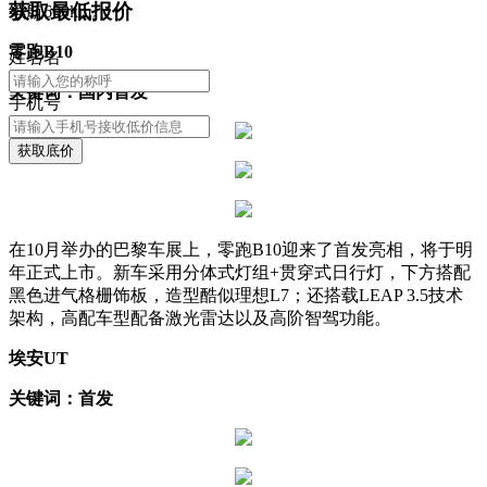
获取最低报价
续航600km。
零跑B10
姓
名
名
关键词：国内首发
手机号
获取底价
在10月举办的巴黎车展上，零跑B10迎来了首发亮相，将于明
年正式上市。新车采用分体式灯组+贯穿式日行灯，下方搭配
黑色进气格栅饰板，造型酷似理想L7；还搭载LEAP 3.5技术
架构，高配车型配备激光雷达以及高阶智驾功能。
埃安UT
关键词：首发