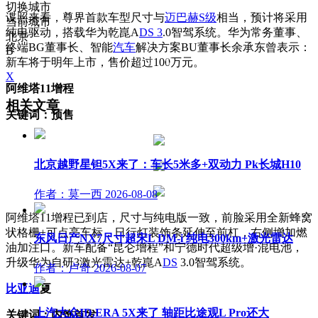
切换城市
谍照来看，尊界首款车型尺寸与
迈巴赫S级
相当，预计将采用
当前城市
纯电驱动，搭载华为乾崑A
DS 3
.0智驾系统
。
华为常务董事、
北京
终端BG董事长、智能
汽车
解决方案BU董事长余承东曾表示：
B
新车将于明年上市，售价超过100万元。
X
阿维塔11增程
相关文章
关键词：预售
北京越野星钽5X来了：车长5米多+双动力 Pk长城H10
作者：莫一西
2026-08-08
阿维塔11增程已到店，尺寸与纯电版一致，前脸采用全新蜂窝
状格栅+可点亮车标，日行灯装饰条延伸至前杠，右侧增加燃
东风日产NX7尺寸超宋L DM-i 纯电300km+激光雷达
油加注口。新车配备“昆仑增程”和宁德时代超级增·混电池，
升级华为自研3激光雷达+乾崑A
DS
3.0智驾系统。
作者：卢奇
2026-08-07
比亚迪
夏
上汽大众ID.ERA 5X来了 轴距比途观L Pro还大
关键词：内饰首发