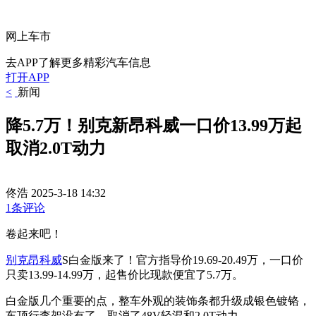
网上车市
去APP了解更多精彩汽车信息
打开APP
<
新闻
降5.7万！别克新昂科威一口价13.99万起
取消2.0T动力
佟浩
2025-3-18 14:32
1条评论
卷起来吧！
别克
昂科威
S白金版来了！官方指导价19.69-20.49万，一口价
只卖13.99-14.99万，起售价比现款便宜了5.7万。
白金版几个重要的点，整车外观的装饰条都升级成银色镀铬，
车顶行李架没有了，取消了48V轻混和2.0T动力。