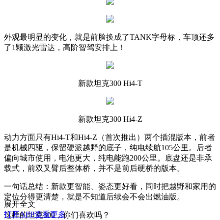
外观最明显的变化，就是前脸换成了TANK字母标，车顶还多
了1颗激光雷达，高阶智驾安排上！
新款坦克300 Hi4-T
新款坦克300 Hi4-Z
动力方面只有Hi4-T和Hi4-Z（首次推出）两个插混版本，前者
是机械四驱，保留硬派越野的底子，纯电续航105公里。后者
偏向城市使用，电池更大，纯电能跑200公里。底盘还是非承
载式，前双叉臂后整体桥，并不是前后硬桥的版本。
一句话总结：新款更智能、姿态更好看，同时把越野和家用的
定位分得更清楚，就是不知道后续会不会出燃油版。
展开全文
打开APP查看更多
这样的坦克300，你们喜欢吗？