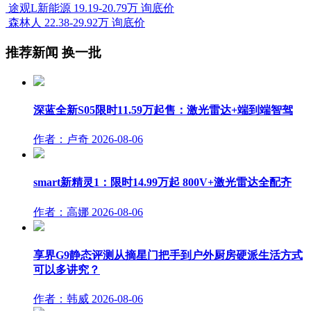
途观L新能源
19.19-20.79万
询底价
森林人
22.38-29.92万
询底价
推荐新闻
换一批
深蓝全新S05限时11.59万起售：激光雷达+端到端智驾
作者：卢奇
2026-08-06
smart新精灵1：限时14.99万起 800V+激光雷达全配齐
作者：高娜
2026-08-06
享界G9静态评测从摘星门把手到户外厨房硬派生活方式
可以多讲究？
作者：韩威
2026-08-06