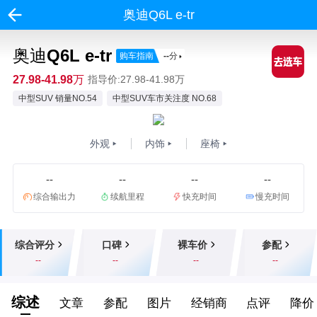
奥迪Q6L e-tr
奥迪Q6L e-tr
购车指南
--
分
27.98-41.98万
指导价:27.98-41.98万
中型SUV 销量NO.54
中型SUV车市关注度 NO.68
外观
内饰
座椅
--
--
--
--
综合输出力
续航里程
快充时间
慢充时间
综合评分
口碑
裸车价
参配
--
--
--
--
综述
文章
参配
图片
经销商
点评
降价