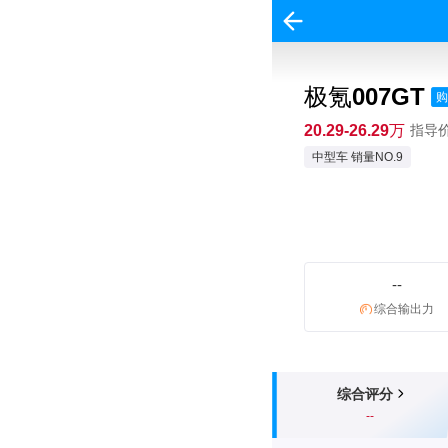
极氪007GT
购
20.29-26.29万
指导价:
中型车 销量NO.9
--
综合输出力
综合评分
--