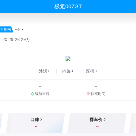
极氪007GT
车指南
--
分
20.29-26.29万
外观
内饰
座椅
--
--
续航里程
快充时间
口碑
裸车价
--
--