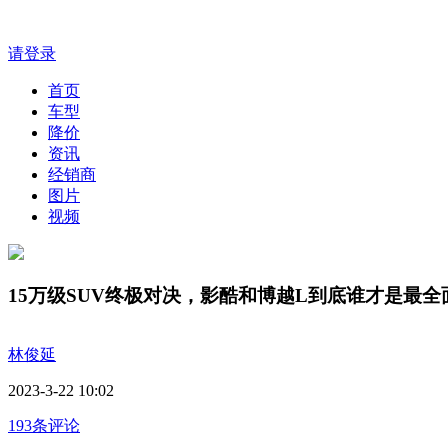
请登录
首页
车型
降价
资讯
经销商
图片
视频
15万级SUV终极对决，影酷和博越L到底谁才是最全
林俊延
2023-3-22 10:02
193条评论