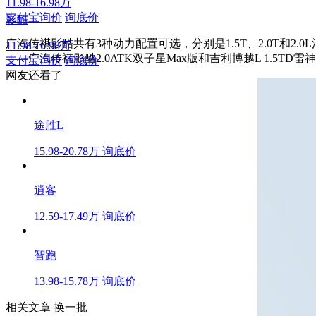
11.98-16.98万
支付宝询价
询底价
影酷
广汽传祺影酷共有3种动力配置可选，分别是1.5T、2.0T和2.
11.98-16.98万
——广汽传祺影酷2.0ATK双子星Max版和吉利博越L 1.5TD雷神Hi
支付宝询价
询底价
网友还看了
途胜L
15.98-20.78万
询底价
逍客
12.59-17.49万
询底价
智跑
13.98-15.78万
询底价
相关文章
换一批