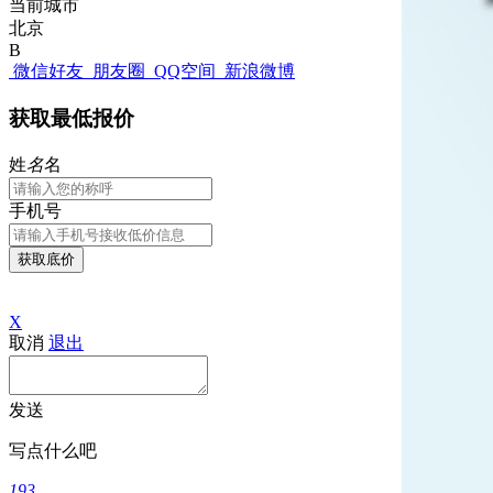
当前城市
北京
B
微信好友
朋友圈
QQ空间
新浪微博
获取最低报价
姓
名
名
手机号
获取底价
X
取消
退出
发送
写点什么吧
193