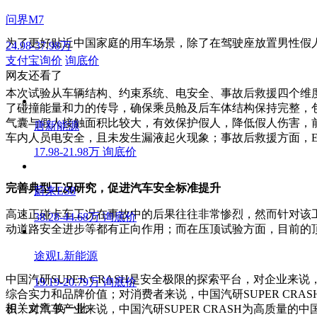
问界M7
为了更好贴近中国家庭的用车场景，除了在驾驶座放置男性假
24.98-37.98万
支付宝询价
询底价
网友还看了
本次试验从车辆结构、约束系统、电安全、事故后救援四个维
了碰撞能量和力的传导，确保乘员舱及后车体结构保持完整，
气囊与假人接触面积比较大，有效保护假人，降低假人伤害，
唐新能源
车内人员电安全，且未发生漏液起火现象；事故后救援方面，E
17.98-21.98万
询底价
完善典型工况研究，促进汽车安全标准提升
蔚来ES8
高速正碰卡车工况在事故中的后果往往非常惨烈，然而针对该工况
38.28-44.68万
询底价
动道路安全进步等都有正向作用；而在压顶试验方面，目前的
途观L新能源
中国汽研SUPER CRASH是安全极限的探索平台，对企
19.19-20.79万
询底价
综合实力和品牌价值；对消费者来说，中国汽研SUPER C
相关文章
换一批
识；对汽车产业来说，中国汽研SUPER CRASH为高质