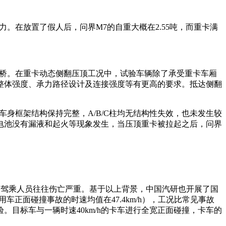
。在放置了假人后，问界M7的自重大概在2.55吨，而重卡满
单边桥。在重卡动态侧翻压顶工况中，试验车辆除了承受重卡车厢
整体强度、承力路径设计及连接强度等有更高的要求。抵达侧翻
身框架结构保持完整，A/B/C柱均无结构性失效，也未发生较
电池没有漏液和起火等现象发生，当压顶重卡被拉起之后，问界
车的驾乘人员往往伤亡严重。基于以上背景，中国汽研也开展了国
车正面碰撞事故的时速均值在47.4km/h），工况比常见事故
目标车与一辆时速40km/h的卡车进行全宽正面碰撞，卡车的