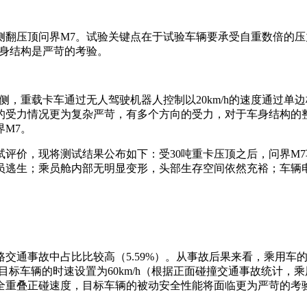
翻压顶问界M7。试验关键点在于试验车辆要承受自重数倍的压力
车身结构是严苛的考验。
侧，重载卡车通过无人驾驶机器人控制以20km/h的速度通过
的受力情况更为复杂严苛，有多个方向的受力，对于车身结构的
界M7。
评价，现将测试结果公布如下：受30吨重卡压顶之后，问界M7车
员逃生；乘员舱内部无明显变形，头部生存空间依然充裕；车辆
道路交通事故中占比比较高（5.59%）。从事故后果来看，乘用
标车辆的时速设置为60km/h（根据正面碰撞交通事故统计，乘用
重叠正碰速度，目标车辆的被动安全性能将面临更为严苛的考验。