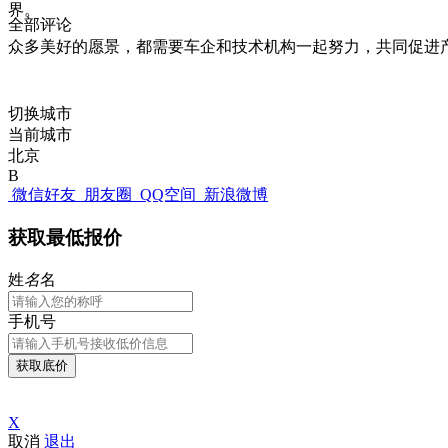
界。
全部评论
众多美好的愿景，都需要车企和技术机构一起努力，共同促进
切换城市
当前城市
北京
B
微信好友
朋友圈
QQ空间
新浪微博
获取最低报价
姓
名
名
手机号
获取底价
X
取消
退出