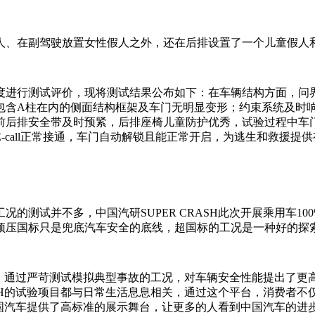
人、在副驾驶放置女性假人之外，还在后排设置了一个儿童假人
度进行测试评价，现将测试结果公布如下：在车辆结构方面，问
包含A柱在内的侧面结构框架及车门无明显变形；约束系统及时
前后排安全带及时预紧，后排座椅儿童防护优秀，试验过程中车
-call正常接通，车门自动解锁且能正常开启，为逃生和救援提
的测试并不多，中国汽研SUPER CRASH此次开展乘用车1
顶压国标只是兜底汽车安全的底线，超国标的工况是一种好的探
业来说，通过严苛测试模拟典型事故的工况，对车辆安全性能提出了
RASH的试验项目都与日常生活息息相关，通过这个平台，消费者
量的中国汽车提供了高标准的展示舞台，让更多的人看到中国汽车的