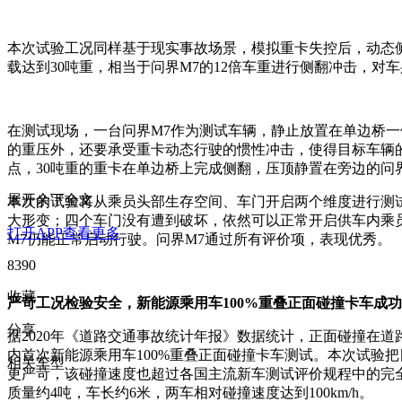
本次试验工况同样基于现实事故场景，模拟重卡失控后，动态侧
载达到30吨重，相当于问界M7的12倍车重进行侧翻冲击，对
在测试现场，一台问界M7作为测试车辆，静止放置在单边桥一
的重压外，还要承受重卡动态行驶的惯性冲击，使得目标车辆
点，30吨重的重卡在单边桥上完成侧翻，压顶静置在旁边的问
展开余下全文
本次的试验将从乘员头部生存空间、车门开启两个维度进行测试
大形变；四个车门没有遭到破坏，依然可以正常开启供车内乘
打开APP查看更多
M7仍能正常启动行驶。问界M7通过所有评价项，表现优秀。
8390
收藏
严苛工况检验安全，新能源乘用车100%重叠正面碰撞卡车成功
分享
据2020年《道路交通事故统计年报》数据统计，正面碰撞在
内首次新能源乘用车100%重叠正面碰撞卡车测试。本次试验把目
相关车型
更严苛，该碰撞速度也超过各国主流新车测试评价规程中的完全
质量约4吨，车长约6米，两车相对碰撞速度达到100km/h。