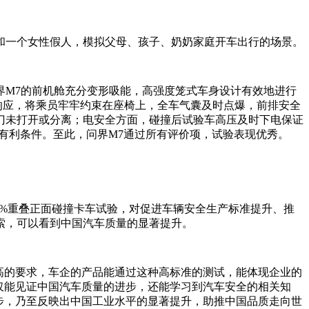
和一个女性假人，模拟父母、孩子、奶奶家庭开车出行的场景。
界M7的前机舱充分变形吸能，高强度笼式车身设计有效地进行
响应，将乘员牢牢约束在座椅上，全车气囊及时点爆，前排安全
门未打开或分离；电安全方面，碰撞后试验车高压及时下电保证
供有利条件。至此，问界M7通过所有评价项，试验表现优秀。
00%重叠正面碰撞卡车试验，对促进车辆安全生产标准提升、推
索，可以看到中国汽车质量的显著提升。
更高的要求，车企的产品能通过这种高标准的测试，能体现企业的
不仅能见证中国汽车质量的进步，还能学习到汽车安全的相关知
进步，乃至反映出中国工业水平的显著提升，助推中国品质走向世