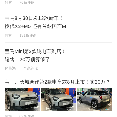
何鑫
76条评论
宝马8月30日发13款新车！
换代X3+M5 还有首款国产M
何鑫
131条评论
宝马Mini第2款纯电车到店！
销售：20万预算够了
孙肇鸿
71条评论
宝马、长城合作第2款电车或8月上市！卖20万？
何鑫
82条评论