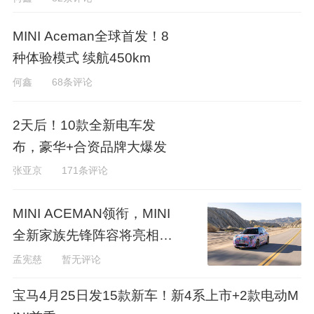
MINI Aceman全球首发！8
种体验模式 续航450km
何鑫
68条评论
2天后！10款全新电车发
布，豪华+合资品牌大爆发
张亚京
171条评论
MINI ACEMAN领衔，MINI
全新家族先锋阵容将亮相20
24北京车展
孟宪慈
暂无评论
宝马4月25日发15款新车！新4系上市+2款电动M