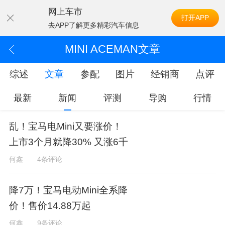
网上车市
打开APP
去APP了解更多精彩汽车信息
MINI ACEMAN文章
综述
文章
参配
图片
经销商
点评
最新
新闻
评测
导购
行情
乱！宝马电Mini又要涨价！
上市3个月就降30% 又涨6千
何鑫
4条评论
降7万！宝马电动Mini全系降
价！售价14.88万起
何鑫
9条评论