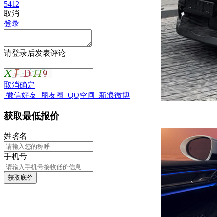
5412
取消
登录
请
登录
后发表评论
取消
确定
微信好友
朋友圈
QQ空间
新浪微博
获取最低报价
姓
名
名
手机号
获取底价