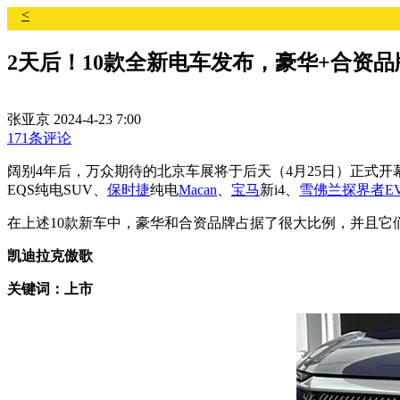
<
2天后！10款全新电车发布，豪华+合资
张亚京
2024-4-23 7:00
171条评论
阔别4年后，万众期待的北京车展将于后天（4月25日）正式
EQS纯电SUV、
保时捷
纯电
Macan
、
宝马
新i4、
雪佛兰
探界者
E
在上述10款新车中，豪华和合资品牌占据了很大比例，并且
凯迪拉克傲歌
关键词：上市