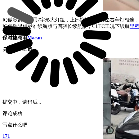
IQ傲歌前脸采用7字形大灯组，上部镀铬饰条与左右车灯相连
IQ
傲歌提供标准续航版与四驱长续航版，CLTC工况下续航
里
保时捷纯电
Macan
关键词：上市
提交中，请稍后...
评论成功
写点什么吧
171