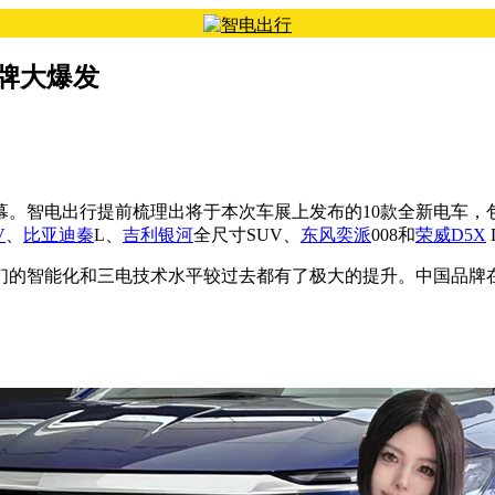
品牌大爆发
开幕。智电出行提前梳理出将于本次车展上发布的10款全新电车，
V
、
比亚迪秦
L、
吉利银河
全尺寸SUV、
东风奕派
008和
荣威D5X
它们的智能化和三电技术水平较过去都有了极大的提升。中国品牌