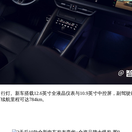
。新车搭载12.6英寸全液晶仪表与10.9英寸中控屏，副驾驶前
续航里程可达784km。