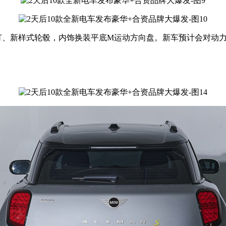
尾灯、新样式轮毂，内饰换装平底M运动方向盘。新车预计会对动