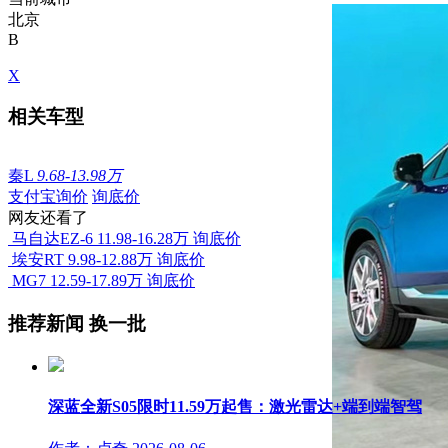
北京
B
X
相关车型
秦L
9.68-13.98万
支付宝询价
询底价
网友还看了
马自达EZ-6
11.98-16.28万
询底价
埃安RT
9.98-12.88万
询底价
MG7
12.59-17.89万
询底价
推荐新闻
换一批
深蓝全新S05限时11.59万起售：激光雷达+端到端智驾