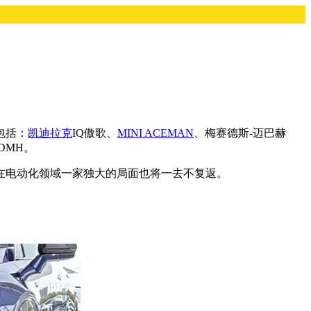
包括：
凯迪拉克
IQ傲歌、
MINI ACEMAN
、梅赛德斯-迈巴赫
DMH。
在电动化领域一家独大的局面也将一去不复返。