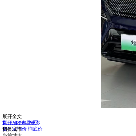
展开全文
秦L
9.68-13.98万
打开APP查看更多
支付宝询价
询底价
切换城市
当前城市