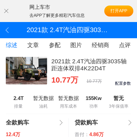
网上车市
打开APP
去APP了解更多精彩汽车信息
2021款 2.4T汽油四驱3035轴距连体双排4K22D4T
综述
文章
参配
图片
经销商
点评
2021款 2.4T汽油四驱3035轴
距连体双排4K22D4T
10.77万
10.77万
配置参数
2.4T
暂无数据
暂无数据
155Kw
暂无
排量
油耗
用车成本
功率
3年保值率
全款购车
贷款购车
12.4万
首付：
4.86万