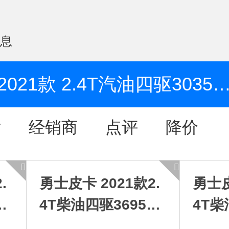
信息
2021款 2.4T汽油四驱3035轴距连体双排4K2
片
经销商
点评
降价
.
勇士皮卡 2021款2.
勇士皮
轴
4T柴油四驱3695轴
4T柴
4
距双排厢式车YCY2
距双