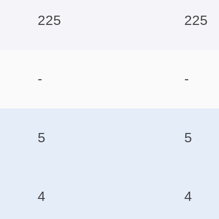
225
225
-
-
5
5
4
4