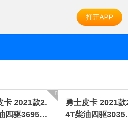
打开APP
2D4T
卡 2021款2.
勇士皮卡 2021款2
油四驱3695轴
4T柴油四驱3035
排仓栅车YCY2
距单排厢式车YCY