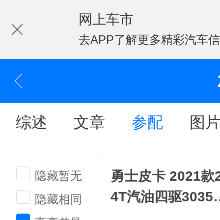
网上车市
去APP了解更多精彩汽车
综述
文章
参配
图
勇士皮卡 2021款2
隐藏暂无
4T汽油四驱3035
隐藏相同
距连体双排4K22D