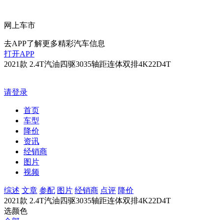
网上车市
去APP了解更多精彩汽车信息
打开APP
2021款 2.4T汽油四驱3035轴距连体双排4K22D4T
请登录
首页
车型
降价
资讯
经销商
图片
视频
综述
文章
参配
图片
经销商
点评
降价
2021款 2.4T汽油四驱3035轴距连体双排4K22D4T
选颜色