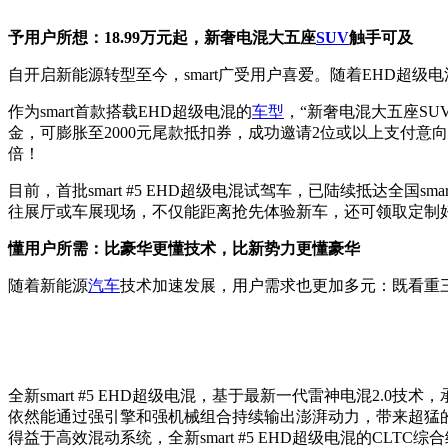
予用户所想：18.99万元起，新奢电混大五座
SUV
触手可及
自开启新能源转型至今，smart广受用户喜爱。随着EHD超级
作为smart首款搭载EHD超级电混的
车型
，“新奢电混大五座SUV
金，可膨胀至2000元尾款抵扣券，成功邀请2位或以上支付意向金
倍！
目前，首批smart #5 EHD超级电混试驾车，已陆续抵达全
往展厅或车展现场，不仅能距离抢先体验新车，还可领取定制
懂用户所需：比豪华更懂技术，比新势力更懂豪华
随着新能源
汽车
技术加速发展，用户需求也更加多元：既看重
全新smart #5 EHD超级电混，基于最新一代雷神电混2.0
依然能通过强引擎和强机械组合持续输出澎湃动力，带来超猛的
得益于高效混动系统，全新smart #5 EHD超级电混的CLTC