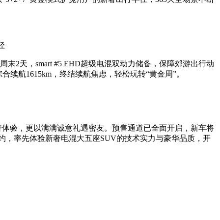
径
天，smart #5 EHD超级电混双动力储备，保障郊游出行动
综合续航1615km，终结续航焦虑，轻松玩转“黄金周”。
场景新奢体验，更以满满诚意礼遇密友。预售通道已全面开启，新车将
等渠道预约，率先体验新奢电混大五座SUV的技术实力与豪华品质，开