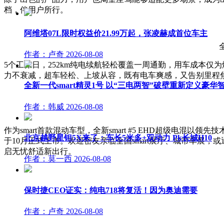
档，伴用户所行。
阿维塔07L限时权益价21.99万起，张凌赫成首位车主
作者：卢奇
2026-08-08
5个工作日，252km纯电续航轻松覆盖一周通勤，用车成本仅为燃
力不衰减，超车轻松、上坡从容，既有电车爽感，又告别里程焦虑；7
全新一代smart精灵1号 以“三电两智”破壁重新定义豪华
作者：韩威
2026-08-08
作为smart首款混动车型，全新smart #5 EHD超级
北京越野星钽5X来了：车长5米多+双动力 Pk长城H10
于10月正式上市。欢迎密友亲临全国smart展厅、城市车展，或通
启无忧舒适新出行。
作者：莫一西
2026-08-08
保时捷CEO证实：纯电718将复活！因为奥迪需要
作者：卢奇
2026-08-08