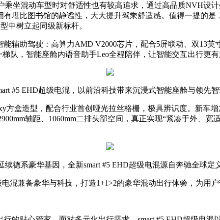
用户乘坐混动车型时对舒适性也有较高追求，通过高品质NVH设计
有堪比图书馆的静谧性，大大提升驾乘舒适感。值得一提的是，#5
车型中树立起同级新标杆。
助驾驶：高算力AMD V2000芯片，配合5屏联动、双13英
第一梯队，智能座舱内语音助手Leo全程陪伴，让智能交互出行更
mart #5 EHD超级电混，以前沿科技带来沉浸式智能座舱与领先
oxy方盒造型，配合行业首创哑光拉丝格栅，极具辨识度。新车
2900mm轴距、1060mm二排头部空间，真正实现“紧凑于外
延续德系豪华基因，全新smart #5 EHD超级电混源自奔驰全球定
HD超级电混兼备豪华与科技，打造1+1>2的豪华混动出行体验，为
心管家。面对多元化出行需求，smart #5 EHD超级电混以“