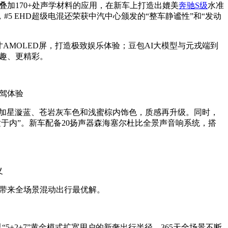
叠加170+处声学材料的应用，在新车上打造出媲美
奔驰S级
水准
 EHD超级电混还荣获中汽中心颁发的“整车静谧性”和“发动
寸AMOLED屏，打造极致娱乐体验；豆包AI大模型与元戎端到
有趣、更精彩。
智驾体验
增加星漩蓝、苍岩灰车色和浅蜜棕内饰色，质感再升级。同时，
、宽适于内”。新车配备20扬声器森海塞尔杜比全景声音响系统，搭
义
用户带来全场景混动出行最优解。
5+2+7”黄金模式扩宽用户的新奢出行半径，365天全场景不断