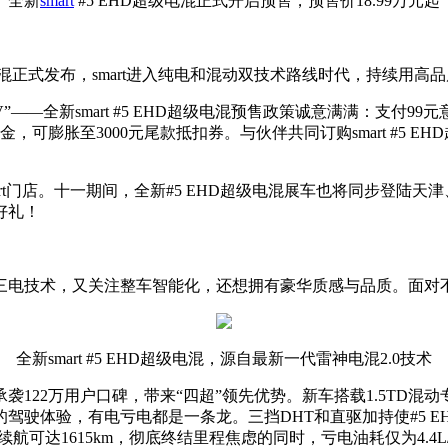
全新
smart
#5 EHD超级电混正式开启预售，预售价18.99万元起
电混正式发布，smart进入纯电和混动双技术路线时代，持续用
”——全新smart #5 EHD超级电混预售政策诚意满满：支付9
，可膨胀至3000元尾款抵扣券。与伙伴共同订购smart #5 
国smart门店。十一期间，全新#5 EHD超级电混展车也将同步登
好礼！
三电技术，又关注整车智能化，还想拥有豪华质感与品质。面对
全新smart #5 EHD超级电混，源自最新一代雷神电混2.0技术
技术，承袭122万用户口碑，带来“四超”领先优势。新车搭载1.5T
驾驶体验，有电亏电都是一条龙。三挡DHT和直驱加持使#5 
综合续航可达1615km，彻底终结里程焦虑的同时，亏电油耗仅为4.4