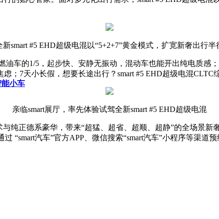
全新smart #5 EHD超级电混以“5+2+7”黄金模式，扩宽新奢出行半
油车的1/5，起步快、安静无振动，混动车也能开出纯电质感；周末2
天小长假，想要长途出行？smart #5 EHD超级电混CLTC
智能小车
亲临smart展厅，率先体验试驾全新smart #5 EHD超级电混
电混以领先技术与纯正德系豪华，带来“超猛、超省、超顺、超静”的全
过 “smart汽车”官方APP、微信搜索“smart汽车”小程序