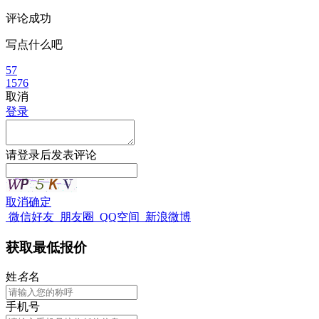
评论成功
写点什么吧
57
1576
取消
登录
请
登录
后发表评论
取消
确定
微信好友
朋友圈
QQ空间
新浪微博
获取最低报价
姓
名
名
手机号