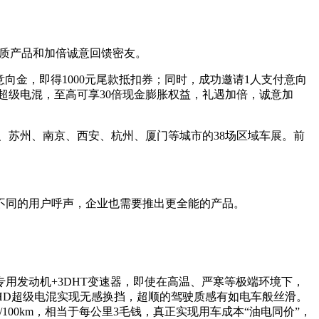
高品质产品和加倍诚意回馈密友。
9元意向金，即得1000元尾款抵扣券；同时，成功邀请1人支付意向
EHD超级电混，至高可享30倍现金膨胀权益，礼遇加倍，诚意加
陆天津、苏州、南京、西安、杭州、厦门等城市的38场区域车展。前
不同的用户呼声，企业也需要推出更全能的产品。
D混动专用发动机+3DHT变速器，即使在高温、严寒等极端环境下，
EHD超级电混实现无感换挡，超顺的驾驶质感有如电车般丝滑。
L/100km，相当于每公里3毛钱，真正实现用车成本“油电同价”，