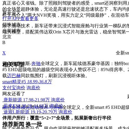
真正省心又省钱。除了照顾到驾驶者的感受，smart还洞察到
的全场景超静体验，无论是高速行驶还是怠速状态下，车内均拥
展开全文
机无感介入”两大NVH奖项，用实力定义“同级最静”，在混动
打开APP查看更多
切换城市
除了混动技术，新车还带来沉浸式智能座舱与行业第一梯队的智能辅
当前城市
端大模型，搭配英伟达双Orin X芯片与激光雷达，稳坐智驾
北京
B
X
全新s
源自梅赛德斯-
奔驰
全球定义，新车延续德系豪华基因：独特b
相关车型
#5 EHD超级电混的越级空间表现令人赞叹不已：85%得房率、
载
迈巴赫
同款氛围灯，刷新沉浸视听体验。
smart精灵#5
18.99-36.8万
支付宝询价
询底价
网友还看了
唐新能源
17.98-21.98万
询底价
蔚来ES8
38.28-44.68万
询底价
融合全球领先混动技术与奔驰全球定义，全新smart #5 E
途观L新能源
19.19-20.79万
询底价
伴用户所行：覆盖“5+2+7”全场景，拓展新奢出行半径
推荐新闻
换一批
除了出色的产品力，用户也渴望座驾能够适配更多场景，成为出行的贴