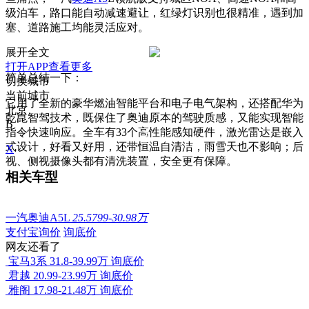
级泊车，路口能自动减速避让，红绿灯识别也很精准，遇到加
塞、道路施工均能灵活应对。
展开全文
打开APP查看更多
简单总结一下：
切换城市
当前城市
它用了全新的豪华燃油智能平台和电子电气架构，还搭配华为
北京
乾崑智驾技术，既保住了奥迪原本的驾驶质感，又能实现智能
B
指令快速响应。全车有33个高性能感知硬件，激光雷达是嵌入
式设计，好看又好用，还带恒温自清洁，雨雪天也不影响；后
X
视、侧视摄像头都有清洗装置，安全更有保障。
相关车型
一汽奥迪A5L
25.5799-30.98万
支付宝询价
询底价
网友还看了
宝马3系
31.8-39.99万
询底价
君越
20.99-23.99万
询底价
雅阁
17.98-21.48万
询底价