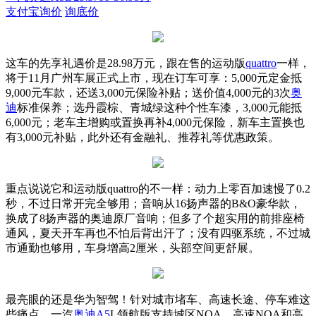
支付宝询价
询底价
这车的先享礼遇价是28.98万元，跟在售的运动版
quattro
一样，
将于11月广州车展正式上市，现在订车可享：
5,000元定金抵
9,000元车款，还送3,000元保险补贴；送价值4,000元的3次
奥
迪
标准保养；选丹霞棕、青城绿这种个性车漆，3,000元能抵
6,000元；老车主增购或置换再补4,000元保险，新车主置换也
有3,000元补贴，此外还有金融礼、推荐礼等优惠政策。
重点说说它和运动版quattro的不一样：动力上零百加速慢了0.2
秒，不过日常开完全够用；音响从16扬声器的B&O豪华款，
换成了8扬声器的奥迪原厂音响；但多了个超实用的前排座椅
通风，夏天开车再也不怕后背出汗了；没有四驱系统，不过城
市通勤也够用，车身增高2厘米，头部空间更舒展。
最亮眼的还是华为智驾！针对城市堵车、高速长途、停车难这
些痛点，一汽
奥迪A5
L领航版支持城区NOA、高速NOA和高