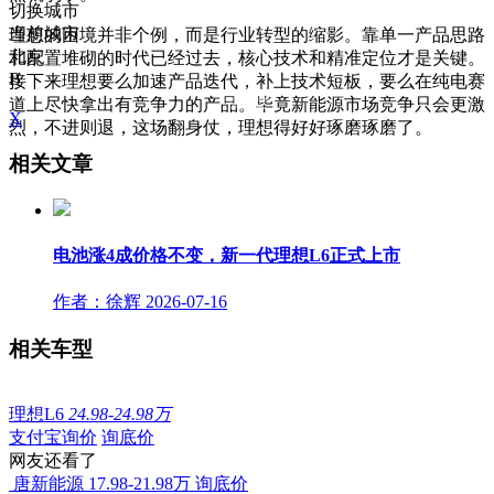
切换城市
当前城市
理想的困境并非个例，而是行业转型的缩影。靠单一产品思路
北京
和配置堆砌的时代已经过去，核心技术和精准定位才是关键。
B
接下来理想要么加速产品迭代，补上技术短板，要么在纯电赛
道上尽快拿出有竞争力的产品。毕竟新能源市场竞争只会更激
X
烈，不进则退，这场翻身仗，理想得好好琢磨琢磨了。
相关文章
电池涨4成价格不变，新一代理想L6正式上市
作者：徐辉
2026-07-16
相关车型
理想L6
24.98-24.98万
支付宝询价
询底价
网友还看了
唐新能源
17.98-21.98万
询底价