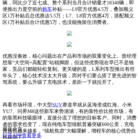
辆，同比少了近七成。整个系列当月合计销量才18340辆，即
便推出力度空前的
购车
补贴——L9官方优惠4.5万，叠加顺义
区1万补贴后总优惠达5.5万；L7、L8官方优惠4万，搭配顺义
区1万补贴后合计优惠5万，也没能挽留住消费者。
优惠没奏效，核心问题出在产品和市场的双重变化上。曾经理
想靠“大空间+高配置”站稳脚跟，但这些优势现在早已不是独
家，竞品们都能轻松复制。更关键的是，L系列车型推出有些
年头了，核心技术没太大升级，而对手们要么搭了更先进的智
驾系统，要么升级了充电技术，差距一下就拉开了。
再看市场环境，中大型
SUV
赛道早就从蓝海变成红海。小米
YU7、问界M8这些新车来势汹汹，有的靠性价比抢市场，有
的靠黑科技吸眼球，直接分流了理想的目标客户。同时，消费
者的需求也变了，现在纯电车型续航普遍突破600公里，充电
展开全文
设施也越来越多，“续航焦虑”大幅缓解，增程车的核心优势自
打开APP查看更多
然就弱了。