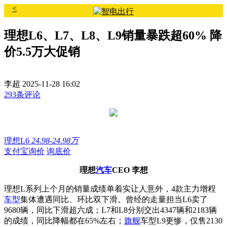
<
理想L6、L7、L8、L9销量暴跌超60% 降
价5.5万大促销
李超
2025-11-28 16:02
293条评论
理想L6
24.98-24.98万
支付宝询价
询底价
理想
汽车
CEO 李想
理想L系列上个月的销量成绩单着实让人意外，4款主力增程
车型
集体遭遇同比、环比双下滑。曾经的走量担当L6卖了
9680辆，同比下滑超六成；L7和L8分别交出4347辆和2183辆
的成绩，同比降幅都在65%左右；
旗舰
车型L9更惨，仅售2130