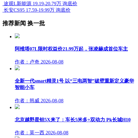
途观L新能源
19.19-20.79万
询底价
长安CS95
17.59-19.99万
询底价
推荐新闻
换一批
阿维塔07L限时权益价21.99万起，张凌赫成首位车主
作者：卢奇
2026-08-08
全新一代smart精灵1号 以“三电两智”破壁重新定义豪华
智能小车
作者：韩威
2026-08-08
北京越野星钽5X来了：车长5米多+双动力 Pk长城H10
作者：莫一西
2026-08-08