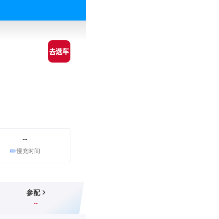
--
慢充时间
参配
--