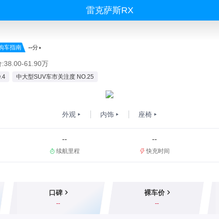
雷克萨斯RX
购车指南
--
分
38.00-61.90万
.4
中大型SUV车市关注度 NO.25
外观
内饰
座椅
--
--
续航里程
快充时间
口碑
裸车价
--
--