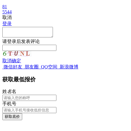
81
5544
取消
登录
请
登录
后发表评论
取消
确定
微信好友
朋友圈
QQ空间
新浪微博
获取最低报价
姓
名
名
手机号
获取底价