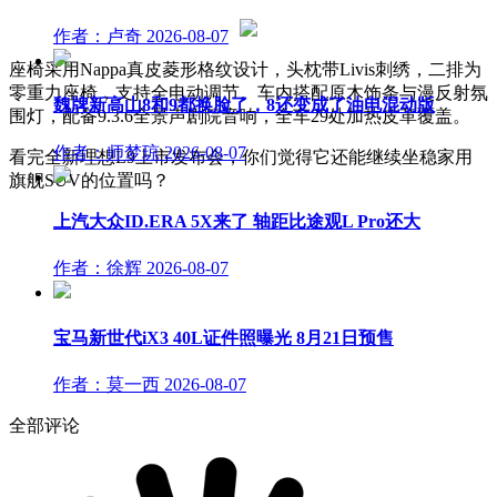
作者：卢奇
2026-08-07
座椅采用Nappa真皮菱形格纹设计，头枕带Livis刺绣，二排为
零重力座椅，支持全电动调节。车内搭配原木饰条与漫反射氛
魏牌新高山8和9都换脸了，8还变成了油电混动版
围灯，配备9.3.6全景声剧院音响，全车29处加热皮革覆盖。
作者：师梦琼
2026-08-07
看完全新理想L9上市发布会，你们觉得它还能继续坐稳家用
旗舰SUV的位置吗？
上汽大众ID.ERA 5X来了 轴距比途观L Pro还大
作者：徐辉
2026-08-07
宝马新世代iX3 40L证件照曝光 8月21日预售
作者：莫一西
2026-08-07
全部评论