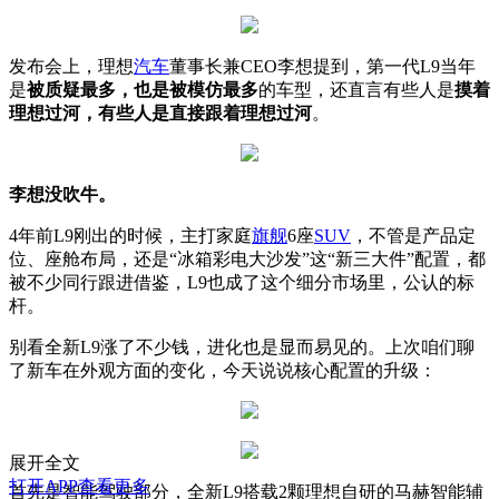
发布会上，理想
汽车
董事长兼CEO李想提到，第一代L9当年
是
被质疑最多，也是被模仿最多
的车型，还直言有些人是
摸着
理想过河，有些人是直接跟着理想过河
。
李想没吹牛。
4年前L9刚出的时候，主打家庭
旗舰
6座
SUV
，不管是产品定
位、座舱布局，还是“冰箱彩电大沙发”这“新三大件”配置，都
被不少同行跟进借鉴，L9也成了这个细分市场里，公认的标
杆。
别看全新L9涨了不少钱，进化也是显而易见的。
上次咱们聊
了新车在外观方面的变化，今天
说说核心配置的升级：
展开全文
打开APP查看更多
首先是智能驾驶部分，全新L9搭载2颗理想自研的马赫智能辅