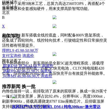
切换城市
助芯片，采用5纳米工艺，总算力高达2560TOPS，再搭配4个
当前城市
激光雷达和全套感知硬件，用来支撑高阶智驾功能。
北京
B
X
底盘方面，新车搭载全线控底盘，同时配备800V悬架系统，
相关车型
还集成了四轮转向、线控转向技术，行驶稳定性和日常操控灵
活性都有明显提升。
理想L9
45.98-50.98万
支付宝询价
询底价
网友还看了
动力和补能部分，新车用的是全新5C超充增程系统，搭载理
蔚来ES8
38.28-44.68万
询底价
想第三代自研增程器，匹配5C快充电池，CLTC纯电续航420
远航H9
40.98-51.98万
询底价
公里，综合续航1650公里，高压快充平台有效提升补能效率。
问界M9
46.98-66.98万
询底价
推荐新闻
换一批
内饰也值得一说，前排取消了原来的双联屏，换成一块29英寸
一体式超宽全景屏，屏占比92.4%，分辨率6K，亮度1000nit，
刷新率90Hz，搭载高通骁龙8797 Elite座舱芯片。后排吸顶屏
支持前后滑动和多角度调节。
东风日产NX7尺寸超宋L DM-i 纯电300km+激光雷达