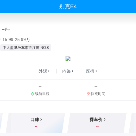
别克E4
--
分
15.99-25.99万
中大型SUV车市关注度 NO.8
外观
内饰
座椅
--
--
续航里程
快充时间
口碑
裸车价
--
--