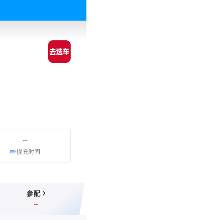
--
慢充时间
参配
--